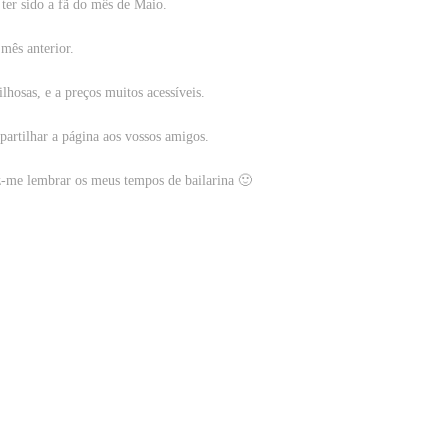
ter sido a fã do mês de Maio.
mês anterior.
lhosas, e a preços muitos acessíveis.
artilhar a página aos vossos amigos.
z-me lembrar os meus tempos de bailarina 🙂