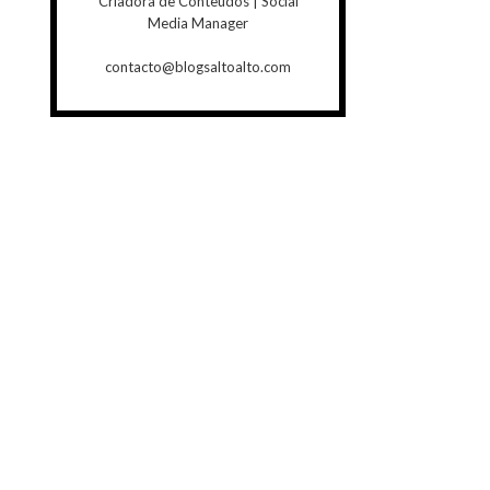
Criadora de Conteúdos | Social
Media Manager
contacto@blogsaltoalto.com