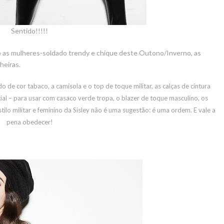
Sentido!!!!!
ão as mulheres-soldado trendy e chique deste Outono/Inverno, as
heiras.
 de cor tabaco, a camisola e o top de toque militar, as calças de cintura
al – para usar com casaco verde tropa, o blazer de toque masculino, os
tilo militar e feminino da Sisley não é uma sugestão: é uma ordem. E vale a
pena obedecer!