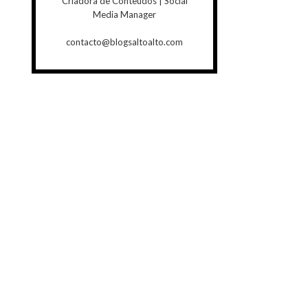
Criadora de Conteúdos | Social
Media Manager
contacto@blogsaltoalto.com