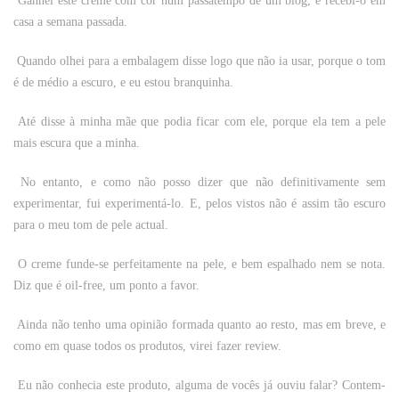
Ganhei este creme com cor num passatempo de um blog, e recebi-o em
casa a semana passada.
Quando olhei para a embalagem disse logo que não ia usar, porque o tom
é de médio a escuro, e eu estou branquinha.
Até disse à minha mãe que podia ficar com ele, porque ela tem a pele
mais escura que a minha.
No entanto, e como não posso dizer que não definitivamente sem
experimentar, fui experimentá-lo. E, pelos vistos não é assim tão escuro
para o meu tom de pele actual.
O creme funde-se perfeitamente na pele, e bem espalhado nem se nota.
Diz que é oil-free, um ponto a favor.
Ainda não tenho uma opinião formada quanto ao resto, mas em breve, e
como em quase todos os produtos, virei fazer review.
Eu não conhecia este produto, alguma de vocês já ouviu falar? Contem-