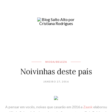
MODA/BELEZA
Noivinhas deste país
JANEIRO 27, 2016
A pensar em vocês, noivas que casarão em 2016 a
Zaask
elaborou