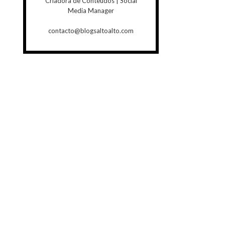
Criadora de Conteúdos | Social
Media Manager
contacto@blogsaltoalto.com