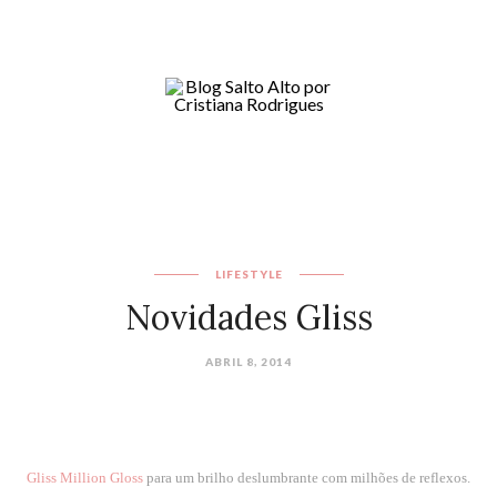
LIFESTYLE
Novidades Gliss
ABRIL 8, 2014
Gliss Million Gloss
para um brilho deslumbrante com milhões de reflexos
.