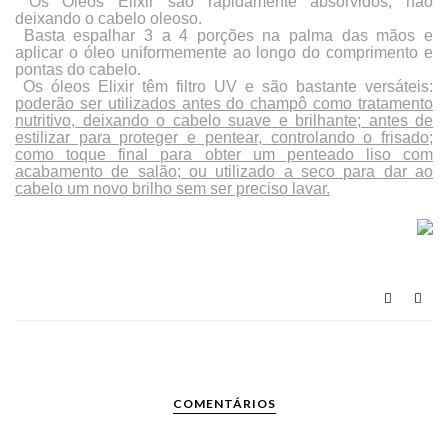
Os Óleos Elixir são rapidamente absorvidos, não
deixando o cabelo oleoso.
Basta espalhar 3 a 4 porções na palma das mãos e
aplicar o óleo uniformemente ao longo do comprimento e
pontas do cabelo.
Os óleos Elixir têm filtro UV e são bastante versáteis:
poderão ser utilizados antes do champô como tratamento
nutritivo, deixando o cabelo suave e brilhante; antes de
estilizar para proteger e pentear, controlando o frisado;
como toque final para obter um penteado liso com
acabamento de salão; ou utilizado a seco para dar ao
cabelo um novo brilho sem ser preciso lavar.
COMENTÁRIOS