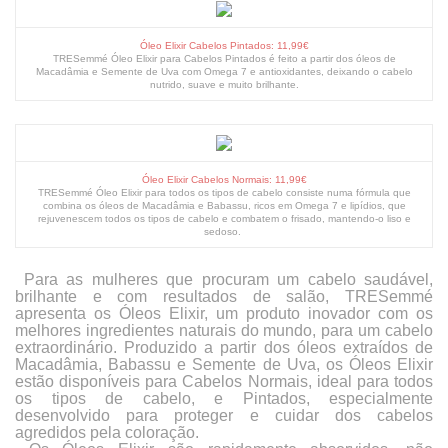
Óleo Elixir Cabelos Pintados: 11,99€
TRESemmé Óleo Elixir para Cabelos Pintados é feito a partir dos óleos de
Macadâmia e Semente de Uva com Omega 7 e antioxidantes, deixando o cabelo
nutrido, suave e muito brilhante.
Óleo Elixir Cabelos Normais: 11,99€
TRESemmé Óleo Elixir para todos os tipos de cabelo consiste numa fórmula que
combina os óleos de Macadâmia e Babassu, ricos em Omega 7 e lipídios, que
rejuvenescem todos os tipos de cabelo e combatem o frisado, mantendo-o liso e
sedoso.
Para as mulheres que procuram um cabelo saudável,
brilhante e com resultados de salão, TRESemmé
apresenta os Óleos Elixir, um produto inovador com os
melhores ingredientes naturais do mundo, para um cabelo
extraordinário. Produzido a partir dos óleos extraídos de
Macadâmia, Babassu e Semente de Uva, os Óleos Elixir
estão disponíveis para Cabelos Normais, ideal para todos
os tipos de cabelo, e Pintados, especialmente
desenvolvido para proteger e cuidar dos cabelos
agredidos pela coloração.