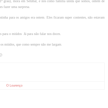
º grau), mora em Setúbal, e nós como família unida que somos, ontem de
es fazer uma surpresa.
tinha para os amigos era ontem. Eles ficaram super contentes, não estavam
os para o miúdos Já para não falar nos doces.
 os miúdos, que como sempre não me largam.
🙂
O Lourenço