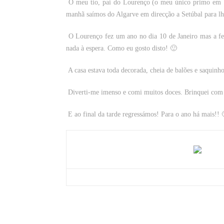
O meu tio, pai do Lourenço (o meu único primo em 1
manhã saímos do Algarve em direcção a Setúbal para lh
O Lourenço fez um ano no dia 10 de Janeiro mas a fes
nada à espera. Como eu gosto disto! 🙂
A casa estava toda decorada, cheia de balões e saquinh
Diverti-me imenso e comi muitos doces. Brinquei com
E ao final da tarde regressámos! Para o ano há mais!! 