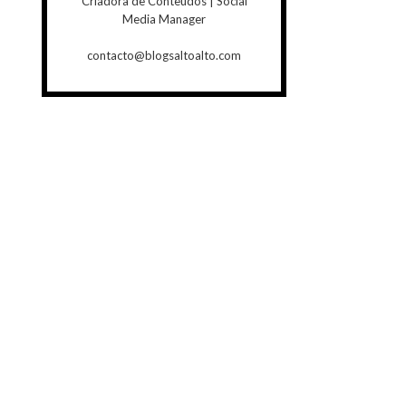
Criadora de Conteúdos | Social
Media Manager
contacto@blogsaltoalto.com