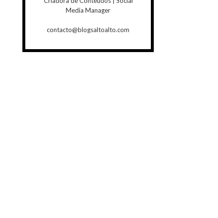
Criadora de Conteúdos | Social
Media Manager
contacto@blogsaltoalto.com