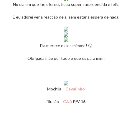
No dia em que lhe ofereci, ficou super surpreendida e feliz.
E eu adorei ver a reacção dela, sem estar à espera de nada.
Ela merece estes mimos!! 🙂
Obrigada mãe por tudo o que és para mim!
Mochila –
Cavalinho
Blusão –
C&A
P/V 16