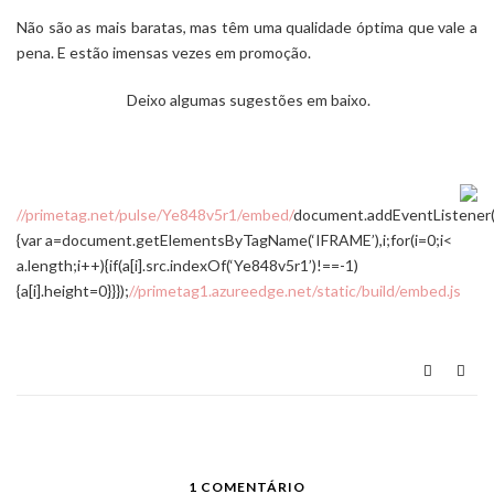
Não são as mais baratas, mas têm uma qualidade óptima que vale a
pena. E estão imensas vezes em promoção.
Deixo algumas sugestões em baixo.
//primetag.net/pulse/Ye848v5r1/embed/
document.addEventListener(
{var a=document.getElementsByTagName(‘IFRAME’),i;for(i=0;i<
a.length;i++){if(a[i].src.indexOf(‘Ye848v5r1’)!==-1)
{a[i].height=0}}});
//primetag1.azureedge.net/static/build/embed.js
1 COMENTÁRIO