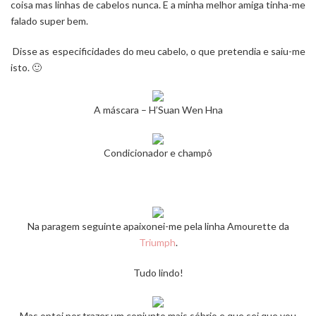
coisa mas linhas de cabelos nunca. E a minha melhor amiga tinha-me
falado super bem.
Disse as especificidades do meu cabelo, o que pretendia e saiu-me
isto. 🙂
A máscara – H’Suan Wen Hna
Condicionador e champô
Na paragem seguinte apaixonei-me pela linha Amourette da
Triumph
.
Tudo lindo!
Mas optei por trazer um conjunto mais sóbrio e que sei que vou