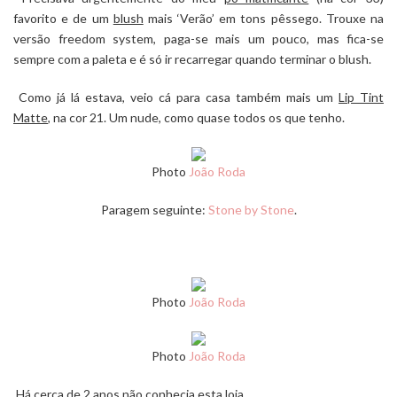
favorito e de um
blush
mais ‘Verão’ em tons pêssego. Trouxe na
versão freedom system, paga-se mais um pouco, mas fica-se
sempre com a paleta e é só ir recarregar quando terminar o blush.
Como já lá estava, veio cá para casa também mais um
Lip Tint
Matte
, na cor 21. Um nude, como quase todos os que tenho.
Photo
João Roda
Paragem seguinte:
Stone by Stone
.
Photo
João Roda
Photo
João Roda
Há cerca de 2 anos não conhecia esta loja.