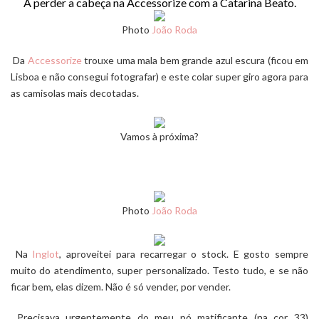
A perder a cabeça na
Accessorize
com a Catarina Beato.
Photo
João Roda
Da
Accessorize
trouxe uma mala bem grande azul escura (ficou em
Lisboa e não consegui fotografar) e este colar super giro agora para
as camisolas mais decotadas.
Vamos à próxima?
Photo
João Roda
Na
Inglot
, aproveitei para recarregar o stock. E gosto sempre
muito do atendimento, super personalizado. Testo tudo, e se não
ficar bem, elas dizem. Não é só vender, por vender.
Precisava urgentemente do meu
pó matificante
(na cor 33)