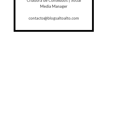
Criadora de Conteúdos | Social
Media Manager
contacto@blogsaltoalto.com