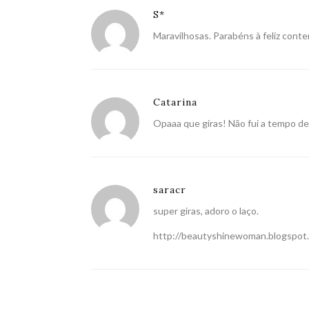
S*
Maravilhosas. Parabéns à feliz cont
Catarina
Opaaa que giras! Não fui a tempo d
saracr
super giras, adoro o laço.
http://beautyshinewoman.blogspot.