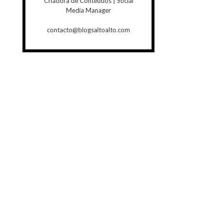
Criadora de Conteúdos | Social
Media Manager
contacto@blogsaltoalto.com