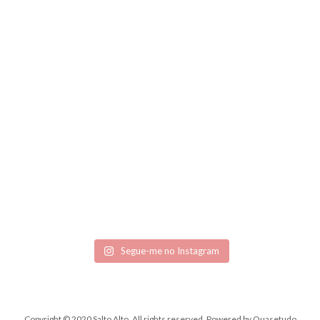
Segue-me no Instagram
Copyright © 2020 Salto Alto. All rights reserved.
Powered by
Quasetudo