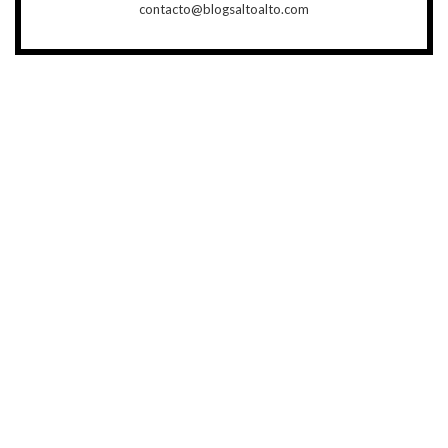
contacto@blogsaltoalto.com