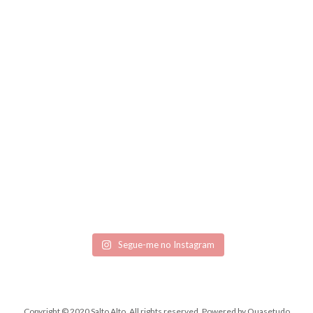
Segue-me no Instagram
Copyright © 2020 Salto Alto. All rights reserved.
Powered by
Quasetudo