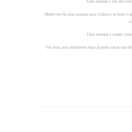
Uma semana e um dia volvi
Mudei-me há uma semana para Lisboa e só hoje é que
c
Uma semana a comer comid
Foi mau, mas felizmente hoje já pude tomar um duc