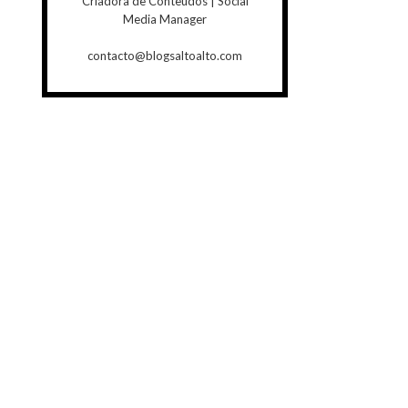
Criadora de Conteúdos | Social
Media Manager
contacto@blogsaltoalto.com