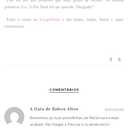
Este foi um dos presentes que mais gostei de receber. As minhas
primeiras
Xuz
. O Pai Natal foi um querido. Obrigada!!
Estão à venda na
EscapeShoes
e são lindas, lindas, lindas e super
confortáveis.
COMENTÁRIOS
A Gata de Saltos Altos
RESPONDER
Bemmmm, as tuas prendinhas de Natal nunca mais
acabam. Vai chegar a Páscoa e tu ainda nisto!