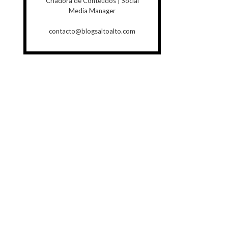
Criadora de Conteúdos | Social
Media Manager
contacto@blogsaltoalto.com