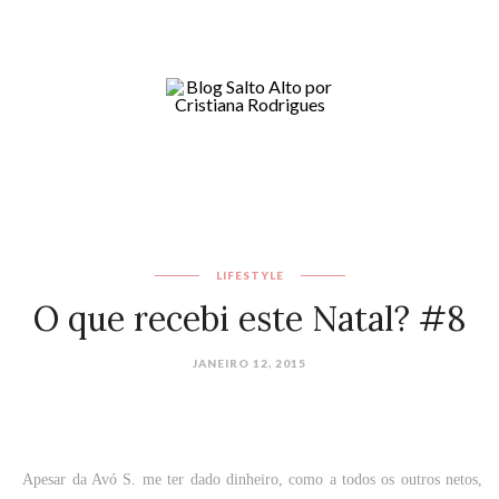
LIFESTYLE
O que recebi este Natal? #8
JANEIRO 12, 2015
Apesar da Avó S. me ter dado dinheiro, como a todos os outros netos,