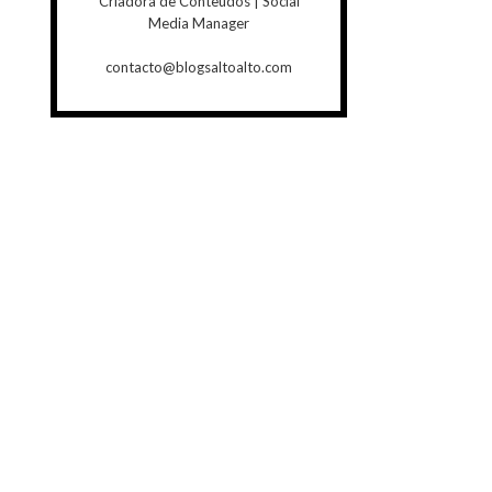
Criadora de Conteúdos | Social
Media Manager
contacto@blogsaltoalto.com