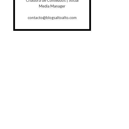
Criadora de Conteúdos | Social
Media Manager
contacto@blogsaltoalto.com