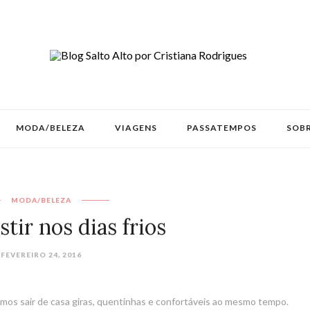
MODA/BELEZA
VIAGENS
PASSATEMPOS
SOBR
MODA/BELEZA
tir nos dias frios
FEVEREIRO 24, 2016
mos sair de casa giras, quentinhas e confortáveis ao mesmo tempo.