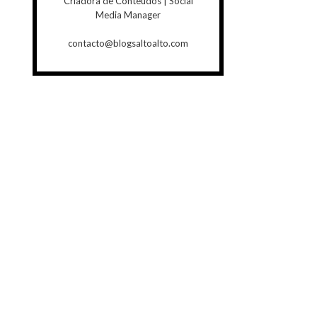
Criadora de Conteúdos | Social
Media Manager
contacto@blogsaltoalto.com