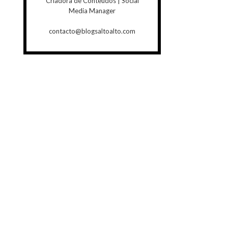
Criadora de Conteúdos | Social
Media Manager
contacto@blogsaltoalto.com