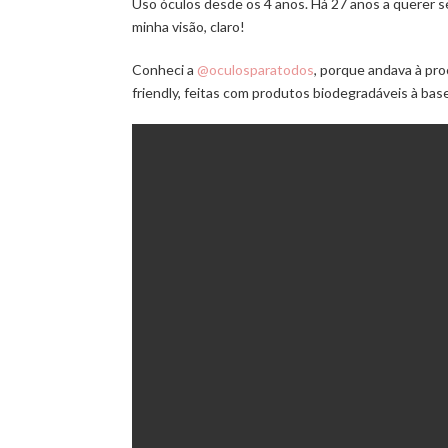
Uso óculos desde os 4 anos. Há 27 anos a querer s
minha visão, claro!
Conheci a
@oculosparatodos
, porque andava à pr
friendly, feitas com produtos biodegradáveis à base