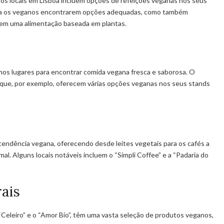
ros locais em Lisboa incluem opções de refeições veganas nos seus
ara os veganos encontrarem opções adequadas, como também
rem uma alimentação baseada em plantas.
mos lugares para encontrar comida vegana fresca e saborosa. O
que, por exemplo, oferecem várias opções veganas nos seus stands
 tendência vegana, oferecendo desde leites vegetais para os cafés a
al. Alguns locais notáveis incluem o “Simpli Coffee” e a “Padaria do
ais
 “Celeiro” e o “Amor Bio”, têm uma vasta seleção de produtos veganos,