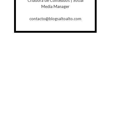
Criadora de Conteúdos | Social
Media Manager
contacto@blogsaltoalto.com