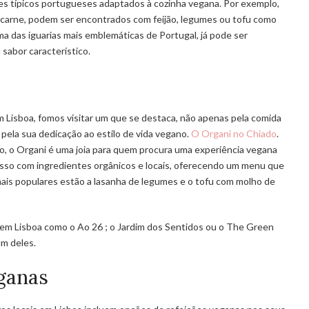
es típicos portugueses adaptados à cozinha vegana. Por exemplo,
m carne, podem ser encontrados com feijão, legumes ou tofu como
ma das iguarias mais emblemáticas de Portugal, já pode ser
sabor característico.
 Lisboa, fomos visitar um que se destaca, não apenas pela comida
ela sua dedicação ao estilo de vida vegano.
O Organi no Chiado
.
o, o Organi é uma joia para quem procura uma experiência vegana
so com ingredientes orgânicos e locais, oferecendo um menu que
mais populares estão a lasanha de legumes e o tofu com molho de
 em Lisboa como o Ao 26 ; o Jardim dos Sentidos ou o The Green
um deles.
ganas