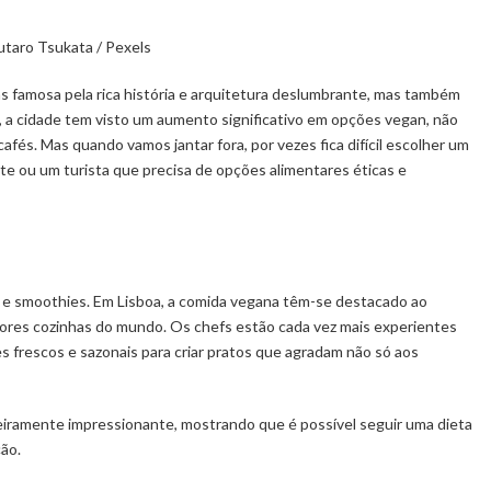
utaro Tsukata / Pexels
as famosa pela rica história e arquitetura deslumbrante, mas também
os, a cidade tem visto um aumento significativo em opções vegan, não
s. Mas quando vamos jantar fora, por vezes fica difícil escolher um
nte ou um turista que precisa de opções alimentares éticas e
 e smoothies. Em Lisboa, a comida vegana têm-se destacado ao
lhores cozinhas do mundo. Os chefs estão cada vez mais experientes
s frescos e sazonais para criar pratos que agradam não só aos
deiramente impressionante, mostrando que é possível seguir uma dieta
ção.