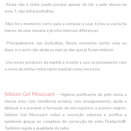
Ainda não a tinha usado porque apesar de ter a pele oleosa na
zona T, não tinha borbulhas.
Mas foi o momento certo para a começar a usar. Estou a usá-la há
menos de uma semana e já noto imensas diferenças.
Principalmente nas borbulhas. Neste momento tenho uma ou
duas, e o resto são ainda as marcas das que já foram embora.
Uso estes produtos de manhã e à noite e uso-os juntamente com
o resto da minha rotina tanto matinal como
nocturna
.
Sébium Gel Moussant
–
Higiene purificante da pele mista a
oleosa e/ou com tendência acneica, com enxaguamento, ajuda a
diminuir e a prevenir a formação de microquistos e pontos negros.
Sébium Gel Moussant reduz a secreção sebácea e purifica a
epiderme graças ao complexo de correcção de sebo Fluidactiv®.
Também regula a qualidade do sebo.