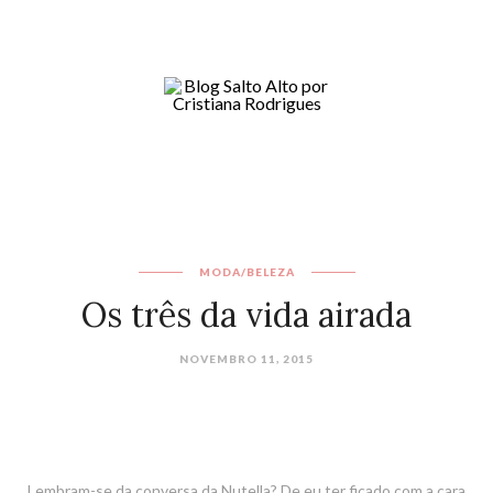
MODA/BELEZA
Os três da vida airada
NOVEMBRO 11, 2015
Lembram-se da conversa da Nutella? De eu ter ficado com a cara