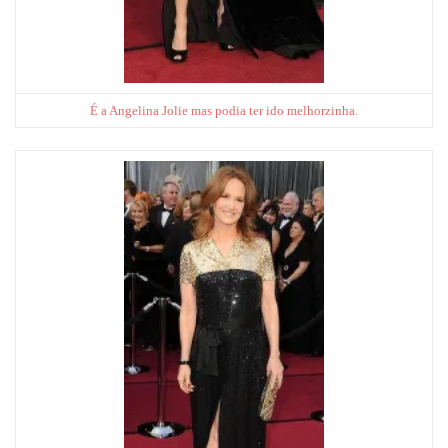
É a Angelina Jolie mas podia ter ido melhorzinha.