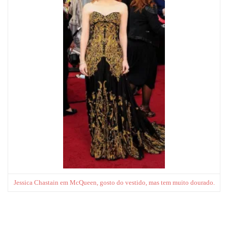
Jessica Chastain em McQueen, gosto do vestido, mas tem muito dourado.