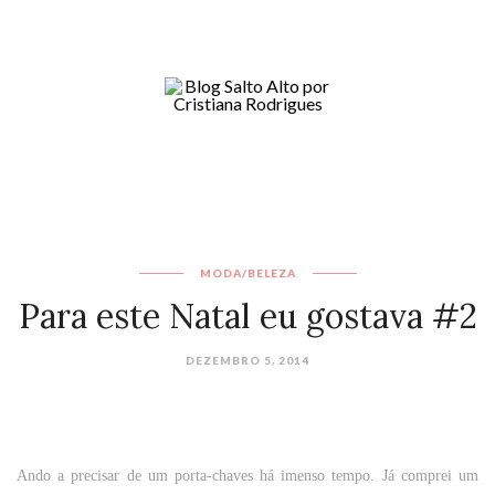
MODA/BELEZA
Para este Natal eu gostava #2
DEZEMBRO 5, 2014
Ando a precisar de um porta-chaves há imenso tempo. Já comprei um