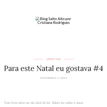
LIFESTYLE
Para este Natal eu gostava #4
DEZEMBRO 7, 2014
Este livro deve ser tão fácil de ler. Adoro ler sobre o amor.