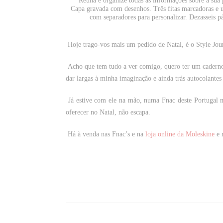
“Reúna e organize todas as informações sobre a sua p
Capa gravada com desenhos. Três fitas marcadoras e um
com separadores para personalizar. Dezasseis p
Hoje trago-vos mais um pedido de Natal, é o Style Jou
Acho que tem tudo a ver comigo, quero ter um caderno 
dar largas à minha imaginação e ainda trás autocolant
Já estive com ele na mão, numa Fnac deste Portugal 
oferecer no Natal, não escapa.
Há à venda nas Fnac’s e na
loja online da Moleskine
e 