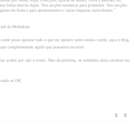
aixão por moda; lojas, colecções, épocas de saldos, cores e padrões, etc.
a bolsa interna dupla. Seis secções temáticas para preencher. Seis secções
áginas em branco para apontamentos e várias etiquetas autocolantes.”
rnal da Moleskine.
onde posso apontar tudo o que me apetece sobre moda e estilo, para o blog,
es que complementam aquilo que possamos escrever.
mas acabei por não o trazer. Mas da próxima, se nenhuma alma caridosa mo
ronda os 19€.