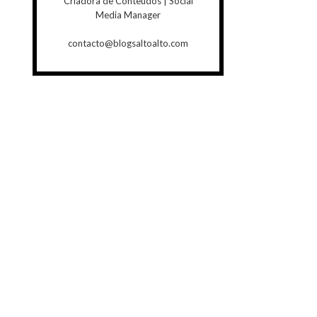
Criadora de Conteúdos | Social
Media Manager
contacto@blogsaltoalto.com