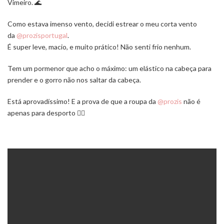
Vimeiro. 🌊
Como estava imenso vento, decidi estrear o meu corta vento
da
@prozisportugal
.
É super leve, macio, e muito prático! Não senti frio nenhum.
Tem um pormenor que acho o máximo: um elástico na cabeça para
prender e o gorro não nos saltar da cabeça.
Está aprovadíssimo! E a prova de que a roupa da
@prozis
não é
apenas para desporto 🏋️‍♂️