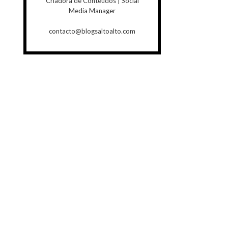
Criadora de Conteúdos | Social
Media Manager
contacto@blogsaltoalto.com