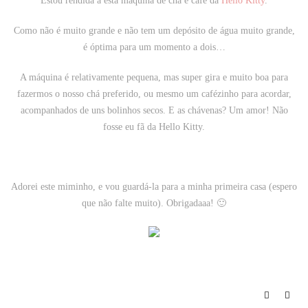
Estou rendida a esta máquina de chá e café da
Hello Kitty
.
Como não é muito grande e não tem um depósito de água muito grande,
é óptima para um momento a dois…
A máquina é relativamente pequena, mas super gira e muito boa para
fazermos o nosso chá preferido, ou mesmo um cafézinho para acordar,
acompanhados de uns bolinhos secos. E as chávenas? Um amor! Não
fosse eu fã da Hello Kitty.
Adorei este miminho, e vou guardá-la para a minha primeira casa (espero
que não falte muito). Obrigadaaa! 🙂