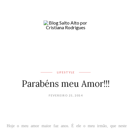
LIFESTYLE
Parabéns meu Amor!!!
FEVEREIRO 21, 2014
Hoje o meu amor maior faz anos. É ele o meu irmão, que neste