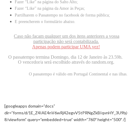
Fazer “Like” na página do
Salto Alto
;
Fazer “Like” na página da
Amor às Peças
;
Partilharem o Passatempo no facebook de forma pública;
E preencherem o formulário abaixo.
Caso não façam qualquer um dos itens anteriores a vossa
participação não será contabilizada.
Apenas podem participar UMA vez!
O passatempo termina Domingo, dia 12 de Janeiro às 23.59h.
O vencedor/a será escolhido através do random.org.
O passatempo é válido em Portugal Continental e nas ilhas.
[googleapps domain=”docs”
dir=”forms/d/1E_Z4IAE4nV6wRj42egvV5tPRNgZkBIqvnHY_3U9bj-
8/viewform” query=”embedded=true” width=”760″ height=”500″ /]