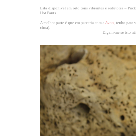
Está disponível em oito tons vibrantes e sedutores – Puc
Hot Pants.
A melhor parte é que em parceria com a
Avon
,
tenho para v
cima).
Digam-me se isto n