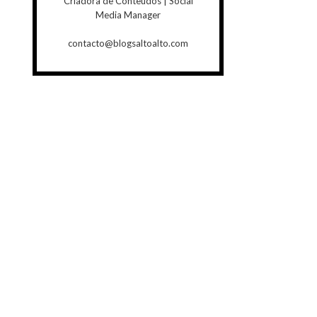
Criadora de Conteúdos | Social
Media Manager
contacto@blogsaltoalto.com