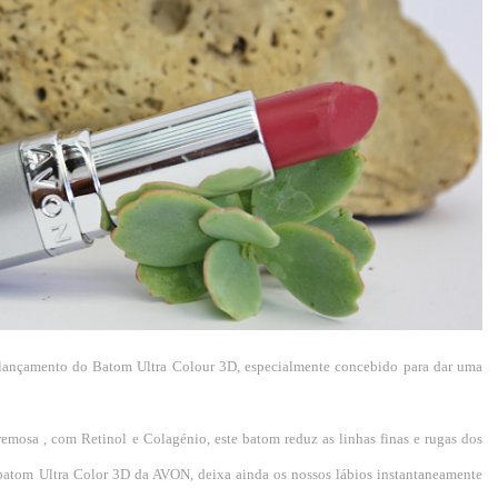
lançamento do Batom Ultra Colour 3D, especialmente concebido para dar uma
mosa , com Retinol e Colagénio, este batom reduz as linhas finas e rugas dos
batom Ultra Color 3D da AVON, deixa ainda os nossos lábios instantaneamente