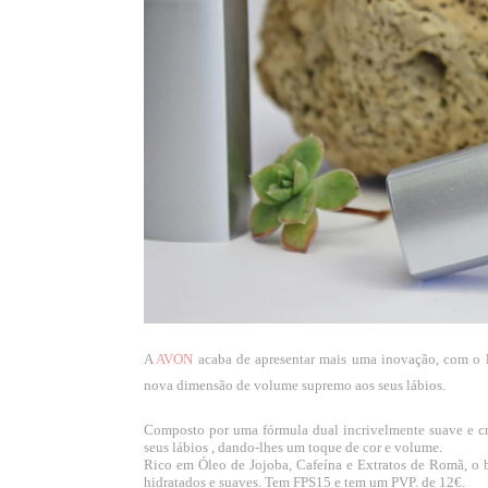
A
AVON
acaba de apresentar mais uma inovação, com o 
nova dimensão de volume supremo aos seus lábios.
Composto por uma fórmula dual incrivelmente suave e cre
seus lábios , dando-lhes um toque de cor e volume.
Rico em Óleo de Jojoba, Cafeína e Extratos de Romã, o 
hidratados e suaves. Tem FPS15 e tem um PVP. de 12€.