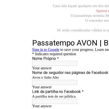
Caso não façam qualquer um dos itens
Apenas 
O passatempo termina Se
O vencedor será
Só serão consideradas válidas as p