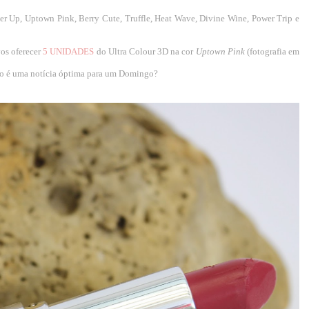
ker Up, Uptown Pink, Berry Cute, Truffle, Heat Wave, Divine Wine, Power Trip e
os oferecer
5 UNIDADES
do Ultra Colour 3D na cor
Uptown Pink
(fotografia em
ão é uma notícia óptima para um Domingo?