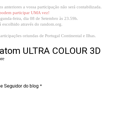
 anteriores a vossa participação não será contabilizada.
podem participar UMA vez!
gunda-feira, dia 08 de Setembro
às 23.59h.
 escolhido através do random.org.
articipações oriundas de Portugal Continental e Ilhas.