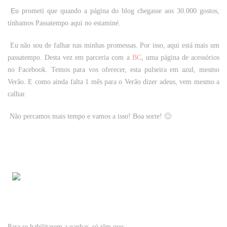
E
u prometi que quando a página do blog chegasse aos 30.000 gostos,
tínhamos Passatempo aqui no estaminé.
Eu não sou de falhar nas minhas promessas. Por isso, aqui está mais um
passatempo. Desta vez em parceria com a
BC
, uma página de acessórios
no Facebook. Temos para vos oferecer, esta pulseira em azul, mesmo
Verão. E como ainda falta 1 mês para o Verão dizer adeus, vem mesmo a
calhar.
Não percamos mais tempo e vamos a isso! Boa sorte! 🙂
Para se habilitarem a ganhar, só têm que: