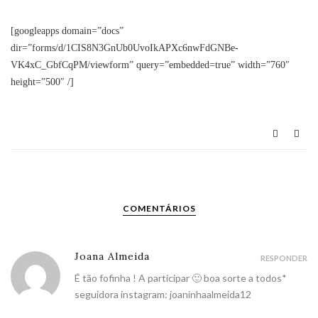
[googleapps domain=”docs”
dir=”forms/d/1CIS8N3GnUb0UvoIkAPXc6nwFdGNBe-
VK4xC_GbfCqPM/viewform” query=”embedded=true” width=”760″
height=”500″ /]
COMENTÁRIOS
Joana Almeida
RESPONDER
É tão fofinha ! A participar 🙂 boa sorte a todos*
seguidora instagram: joaninhaalmeida12