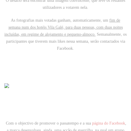
O desafio será encontrar uma imagem convincente, que leve os restantes
utilizadores a votarem nela.
As fotografias mais votadas ganham, automaticamente, um
fim de
semana num dos hotéis Vila Galé, para duas pessoas, com duas noites
incluídas, em regime de alojamento e pequeno-almoço.
Semanalmente, os
participantes que tiverem mais likes nessa semana, serão contactados via
Facebook.
Com o objectivo de promover o passatempo e a sua
página do Facebook
,
a marca desenvolveu, ainda, uma acção de guerrilha, na qual um grupo