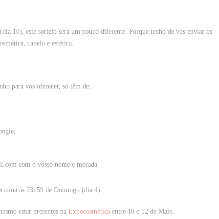
ia 10), este sorteio será um pouco diferente. Porque tenho de vos enviar os
osmética, cabelo e estética.
nho para vos oferecer, só têm de:
oogle;
il.com com o vosso nome e morada.
ermina às 23h59 de Domingo (dia 4).
mesmo estar presentes na
Expocosmética
entre 10 e 12 de Maio.