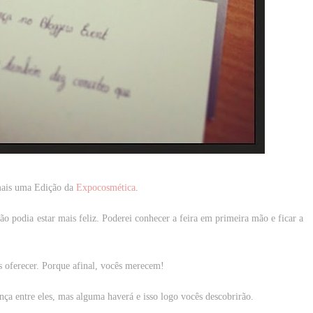
 mais uma Edição da
Expocosmética
.
o podia estar mais feliz. Poderei conhecer a feira em primeira mão e ficar a
 oferecer. Porque afinal, vocês merecem!
ença entre eles, mas alguma haverá e isso logo vocês descobrirão.