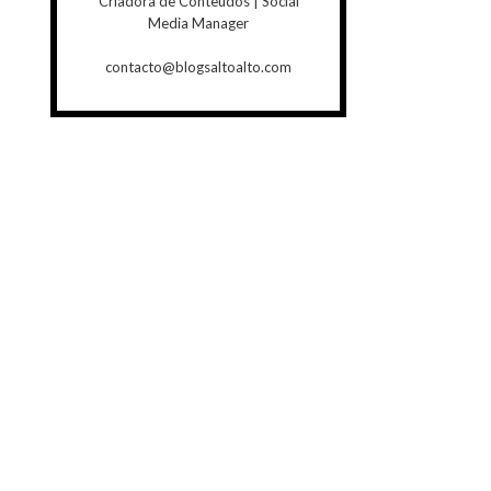
Criadora de Conteúdos | Social
Media Manager
contacto@blogsaltoalto.com