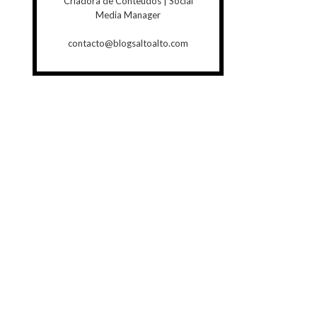
Criadora de Conteúdos | Social
Media Manager
contacto@blogsaltoalto.com