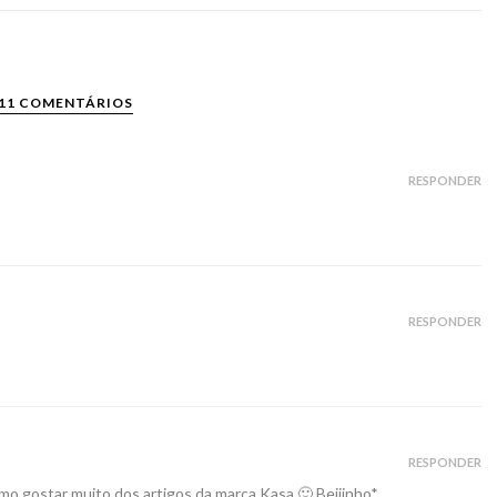
11 COMENTÁRIOS
RESPONDER
RESPONDER
RESPONDER
o gostar muito dos artigos da marca Kasa 🙂 Beijinho*