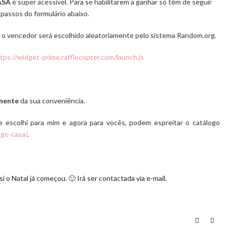
ASA
é super acessível. Para se habilitarem a ganhar só têm de seguir
passos do formulário abaixo.
o vencedor será escolhido aleatoriamente pelo sistema Random.org.
tps://widget-prime.rafflecopter.com/launch.js
inente
da sua conveniência.
e escolhi para mim e agora para vocês, podem espreitar o catálogo
ogo-casa/
.
i o Natal já começou. 🙂 Irá ser contactada via e-mail.