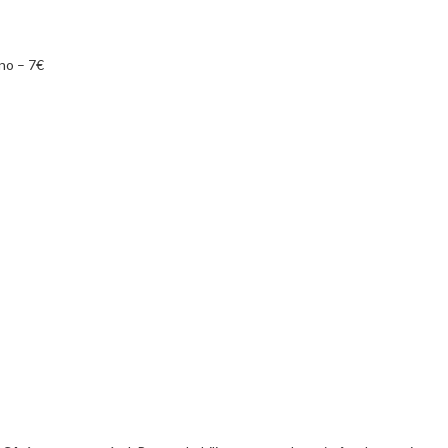
no – 7€