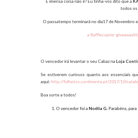
É imensa coisa não é? Eu tinha-vos dito que a
K
todos os 
O passatempo terminará no dia17 de Novembro e 
a Rafflecopter giveaway
ht
O vencedor irá levantar o seu Cabaz na
Loja Cont
Se estiverem curiosos quanto aos essenciais qu
aqui:
http://folhetos.continente.pt/2017/10/catal
Boa sorte a todos!
O vencedor foi a
Noélia G.
Parabéns, para s