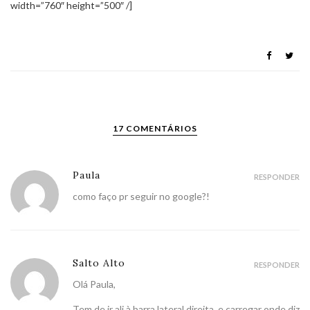
width=”760″ height=”500″ /]
17 COMENTÁRIOS
Paula
RESPONDER
como faço pr seguir no google?!
Salto Alto
RESPONDER
Olá Paula,
Tem de ir ali à barra lateral direita, e carregar onde diz