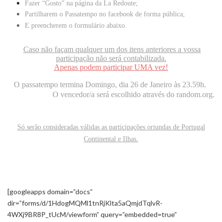
Fazer “Gosto” na página da
La Redoute
;
Partilharem o Passatempo no facebook de forma pública;
E preencherem o formulário abaixo.
Caso não façam qualquer um dos itens anteriores a vossa
participação não será contabilizada.
Apenas podem participar UMA vez!
O passatempo termina Domingo, dia 26 de Janeiro às 23.59h.
O vencedor/a será escolhido através do random.org.
Só serão consideradas válidas as participações oriundas de Portugal
Continental e Ilhas.
[googleapps domain=”docs”
dir=”forms/d/1HdogMQMl1tnRjKlta5aQmjdTqlvR-
4WXj9BR8P_tUcM/viewform” query=”embedded=true”