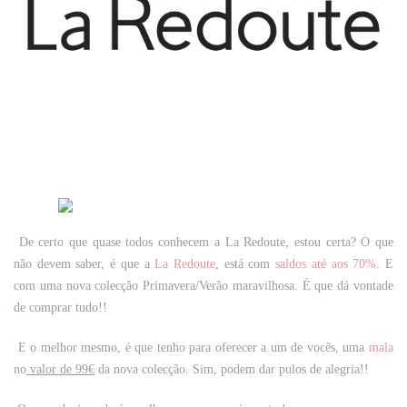
De certo que quase todos conhecem a La Redoute, estou certa? O que
não devem saber, é que a
La Redoute
, está com
saldos até aos 70%
. E
com uma nova colecção Primavera/Verão maravilhosa. É que dá vontade
de comprar tudo!!
E o melhor mesmo, é que tenho para oferecer a um de vocês, uma
mala
no
valor de 99€
da nova colecção. Sim, podem dar pulos de alegria!!