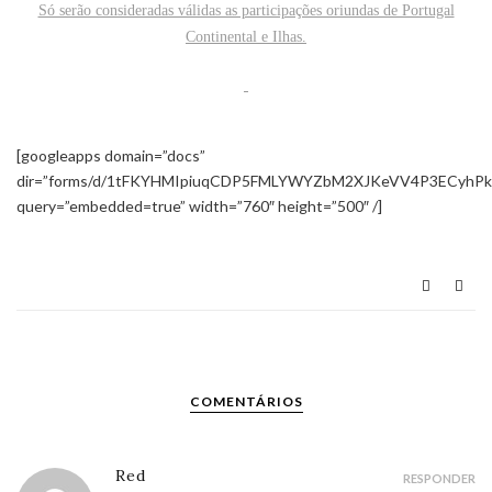
Só serão consideradas válidas as participações oriundas de Portugal
Continental e Ilhas.
[googleapps domain=”docs”
dir=”forms/d/1tFKYHMIpiuqCDP5FMLYWYZbM2XJKeVV4P3ECyhPk
query=”embedded=true” width=”760″ height=”500″ /]
COMENTÁRIOS
Red
RESPONDER