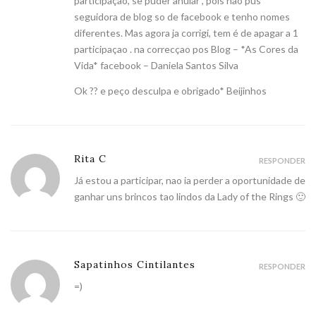
participaçao, se puder anular , pois nao pus
seguidora de blog so de facebook e tenho nomes
diferentes. Mas agora ja corrigi, tem é de apagar a 1
participaçao . na correcçao pos Blog – *As Cores da
Vida* facebook – Daniela Santos Silva
Ok ?? e peço desculpa e obrigado* Beijinhos
Rita C
RESPONDER
Já estou a participar, nao ia perder a oportunidade de
ganhar uns brincos tao lindos da Lady of the Rings 🙂
Sapatinhos Cintilantes
RESPONDER
=)