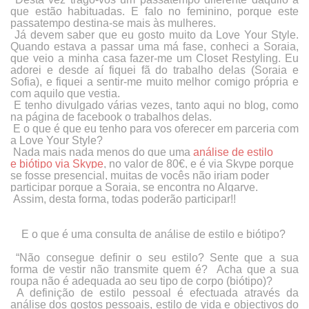
que estão habituadas. E falo no feminino, porque este
passatempo destina-se mais às mulheres.
Já devem saber que eu gosto muito da
Love Your Style
.
Quando estava a passar uma má fase, conheci a Soraia,
que veio a minha casa fazer-me um
Closet Restyling
. Eu
adorei e desde aí fiquei fã do trabalho delas (Soraia e
Sofia), e fiquei a sentir-me muito melhor comigo própria e
com aquilo que vestia.
E tenho divulgado várias vezes, tanto aqui no blog, como
na página de facebook o trabalhos delas.
E o que é que eu tenho para vos oferecer em parceria com
a
Love Your Style
?
Nada mais nada menos do que uma
análise de estilo
e biótipo via Skype
, no valor de 80€
,
e é via Skype porque
se fosse presencial, muitas de vocês não iriam poder
participar porque a Soraia, se encontra no Algarve.
Assim, desta forma, todas poderão participar!!
E o que é uma consulta de análise de estilo e biótipo?
“Não consegue definir o seu estilo? Sente que a sua
forma de vestir não transmite quem é? Acha que a sua
roupa não é adequada ao seu tipo de corpo (biótipo)?
A definição de estilo pessoal é efectuada através da
análise dos gostos pessoais, estilo de vida e objectivos do