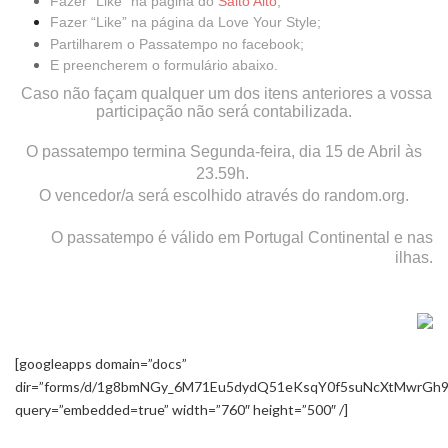
Fazer “Like” na página do
Salto Alto
;
Fazer “Like” na página da
Love Your Style
;
Partilharem o Passatempo no facebook;
E preencherem o formulário abaixo.
Caso não façam qualquer um dos itens anteriores a vossa
participação não será contabilizada.
O passatempo termina Segunda-feira, dia 15 de Abril às
23.59h.
O vencedor/a será escolhido através do random.org.
O passatempo é válido em Portugal Continental e nas
ilhas.
[googleapps domain=”docs”
dir=”forms/d/1g8bmNGy_6M71Eu5dydQ51eKsqY0f5suNcXtMwrGh9n
query=”embedded=true” width=”760″ height=”500″ /]