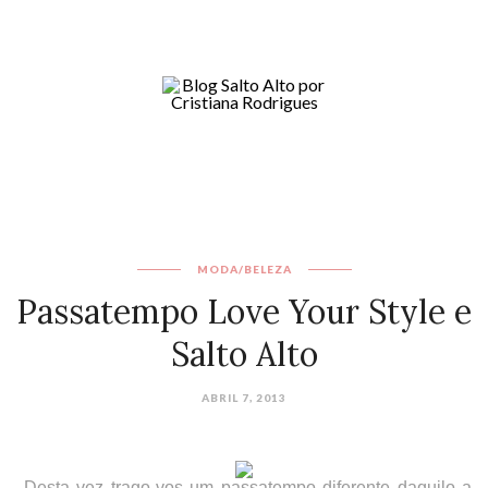
MODA/BELEZA
Passatempo Love Your Style e
Salto Alto
ABRIL 7, 2013
Desta vez trago-vos um passatempo diferente daquilo a