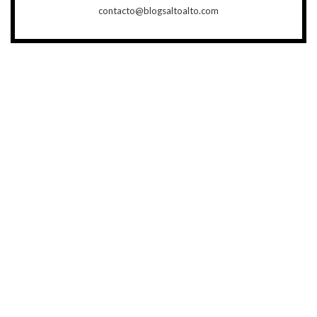
contacto@blogsaltoalto.com