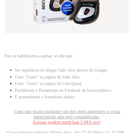
Para se habilitarem a ganhar, só têm que:
Ser seguidoras do blogue
Salto Alto
através do Google;
Fazer “Gosto” na página do
Salto Alto
;
Fazer “Gosto” na página da
Lifes2good
;
Partilharem o Passatempo no Facebook de forma pública;
E preencherem o formulário abaixo.
Caso não façam qualquer um dos itens anteriores a vossa
participação não será contabilizada.
Apenas podem participar UMA vez!
O passatempo termina Quinta-feira, dia 27 de Março às 23.59h.