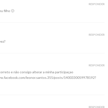
RESPONDER
u filho 🙂
RESPONDER
vez?
RESPONDER
correto e não consigo alterar a minha participaçao
ww.facebook.com/leonor.santos.355/posts/1400330059978192?
RESPONDER