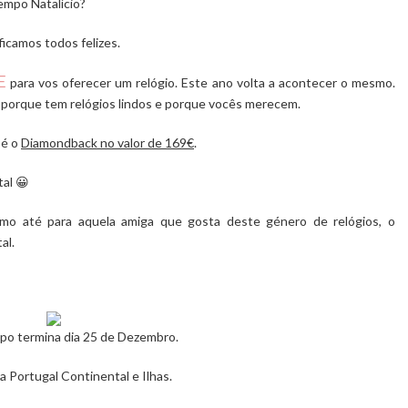
empo Natalício?
icamos todos felizes.
E
para vos oferecer um relógio. Este ano volta a acontecer o mesmo.
 porque tem relógios lindos e porque vocês merecem.
 é o
Diamondback no valor de 169€
.
al 😀
mo até para aquela amiga que gosta deste género de relógios, o
al.
o termina dia 25 de Dezembro.
ra Portugal Continental e Ilhas.