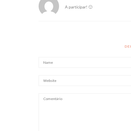
A participar! 🙂
DE