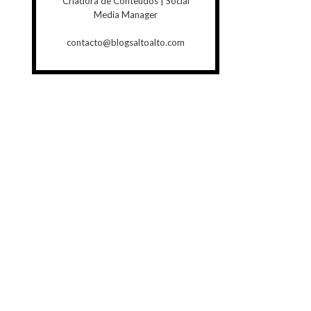
Criadora de Conteúdos | Social
Media Manager
contacto@blogsaltoalto.com