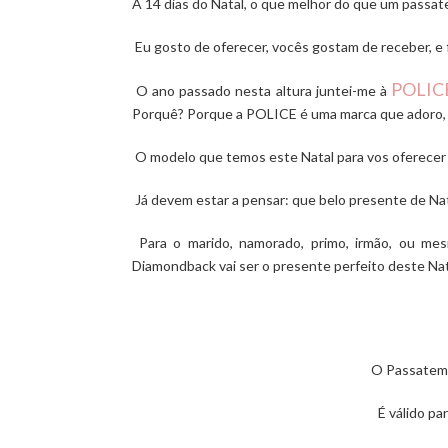
A 14 dias do Natal, o que melhor do que um passat
Eu gosto de oferecer, vocês gostam de receber, e f
POLIC
O ano passado nesta altura juntei-me à
Porquê? Porque a
POLICE
é uma marca que adoro,
O modelo que temos este Natal para vos oferecer
Já devem estar a pensar: que belo presente de Nat
Para o marido, namorado, primo, irmão, ou mes
Diamondback
vai ser o presente perfeito deste Nat
O Passatemp
É válido pa