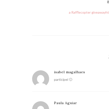
B
a Rafflecopter giveaway
ht
isabel magalhaes
participei 🙂
Paula Aguiar