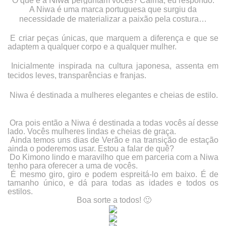
O que é a
perguntam vocês? Calma, eu respondo.
A
Niwa
é uma marca portuguesa que surgiu da
necessidade de materializar a paixão pela costura…
E criar peças únicas, que marque
m a diferença e que se
adaptem a qualquer corpo e a qualquer mulher.
Inicialmente inspirada na cultura japonesa, assenta em
tecidos leves, transparências e franjas.
Niwa
é destinada a mulheres elegantes e cheias de estilo.
Ora pois então a
Niwa
é destinada a todas vocês aí desse
lado. Vocês mulheres lindas e cheias de graça.
Ainda temos uns dias de Verão e na transição de estação
ainda o poderemos usar. Estou a falar de quê?
Do Kimono lindo e maravilho que em parceria com a
Niwa
tenho para oferecer a uma de vocês.
É mesmo giro, giro e podem espreitá-lo em baixo. É de
tamanho único, e dá para todas as idades e todos os
estilos.
Boa sorte a todos! 🙂