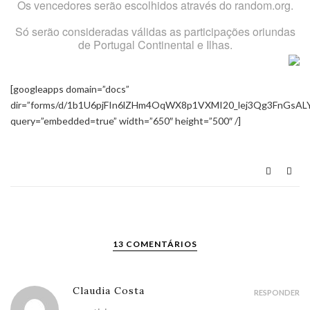
Os vencedores serão escolhidos através do random.org.
Só serão consideradas válidas as participações oriundas
de Portugal Continental e Ilhas.
[googleapps domain=”docs”
dir=”forms/d/1b1U6pjFIn6lZHm4OqWX8p1VXMI20_lej3Qg3FnGsALY
query=”embedded=true” width=”650″ height=”500″ /]
13 COMENTÁRIOS
Claudia Costa
RESPONDER