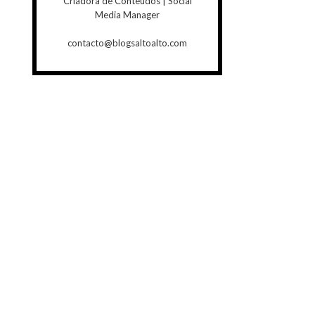
Criadora de Conteúdos | Social
Media Manager
contacto@blogsaltoalto.com