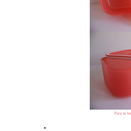
Para s
e ha