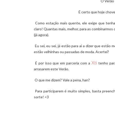
O Verão 
É certo que hoje chove
Como estação mais quente, ele exige que tenha
claro! Quantas mais, melhor, para as combinarmos 
(já agora).
Eu sei, eu sei, já estão para aí a dizer que estã
estão velhinhas ou passadas de moda. Acertei?
Xti
É por isso que em parceria com a
tenho par
arrasarem este Verão.
O que me dizem? Vale a pena, han?
Para participarem é muito simples, basta preench
sorte! <3