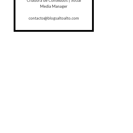
Criadora de Conteúdos | Social
Media Manager
contacto@blogsaltoalto.com