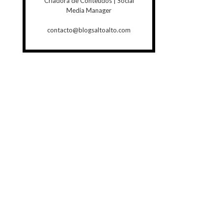
Criadora de Conteúdos | Social
Media Manager
contacto@blogsaltoalto.com