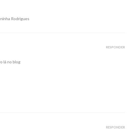
aninha Rodrigues
RESPONDER
o lá no blog
RESPONDER