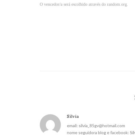
O vencedor/a será escolhido através do random.org.
Sílvia
email:
silvia_85gv@hotmail.com
nome seguidora blog e facebook: Sílv