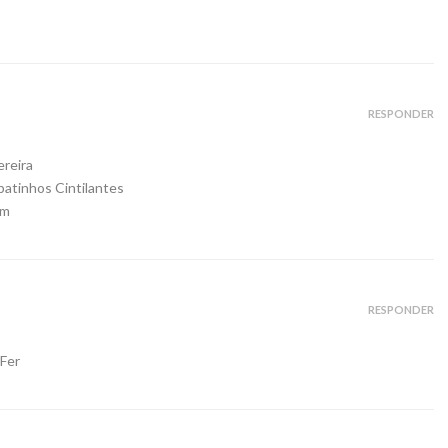
RESPONDER
ereira
atinhos Cintilantes
om
RESPONDER
Fer