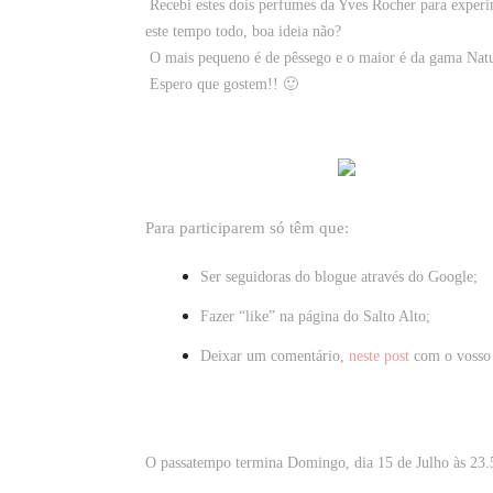
Recebi estes dois perfumes da Yves Rocher para exper
este tempo todo, boa ideia não?
O mais pequeno é de pêssego e o maior é da gama Natu
Espero que gostem!! 🙂
Para participarem só têm que:
Ser seguidoras do blogue através do Google;
Fazer “like” na página do
Salto Alto
;
Deixar um comentário,
neste post
com o vosso 
O passatempo termina Domingo, dia 15 de Julho às 23